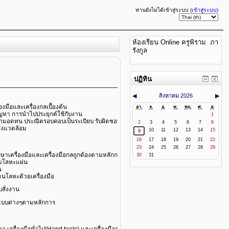
ท่านยังไม่ได้เข้าสู่ระบบ (
เข้าสู่ระบบ
)
ห้องเรียน Online ครูพิราม ภา
รังกูล
ปฏิทิน
◀
สิงหาคม 2026
▶
องมือและเครื่องกลเบื้องต้น
อา.
จ.
อ.
พ.
พฤ.
ศ.
ส.
ัญหา การนำไปประยุกต์ใช้กับงาน
1
ยความอดทน ประณีตรอบคอบเป็นระเบียบ รับผิดชอบ ตรงต่อเวลา มีความซื่อสัตย์ โดยคำนึงถึ
2
3
4
5
6
7
8
ิ่งแวดล้อม
10
11
12
13
14
15
9
16
17
18
19
20
21
22
23
24
25
26
27
28
29
กษาเครื่องมือและเครื่องมือกลถูกต้องตามหลักการ
30
31
่อมโลหะแผ่น
น
านโลหะด้วยเครื่องมือ
บสั่งงาน
ต่อแบบต่างๆตามหลักการ
ครื่องมือทั่วไป(Hand tools) และเครื่องมือกลเบื้องต้น ความปลอดภัยในการปฏิบัติงาน