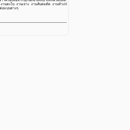
ด งานตะไบ งานเจาะ งานลับคมตัด งานทำเกลียวด้วยมือ งานคว้านฝังหัวสกรู งานย้ำหมุ
ยต่อแบบต่างๆ